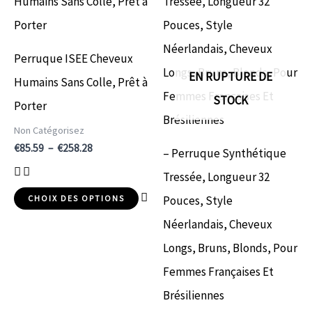
produit
pr
€85.59
a
a
à
€258.28
plusieurs
plu
Perruque ISEE Cheveux
variations.
var
EN RUPTURE DE
Humains Sans Colle, Prêt à
Les
Le
STOCK
Porter
options
op
Non Catégorisez
peuvent
pe
€
85.59
–
€
258.28
– Perruque Synthétique
être
êt
Tressée, Longueur 32
choisies
cho
Pouces, Style
CHOIX DES OPTIONS
sur
sur
Néerlandais, Cheveux
la
la
Longs, Bruns, Blonds, Pour
page
pa
Femmes Françaises Et
du
du
Brésiliennes
produit
pr