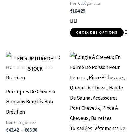
Non Catégorisez
€
104.29
CHOIX DES OPTIONS
Plage
Plage
Ce
Ce
EN RUPTURE DE
de
de
prix :
prix :
produit
pr
STOCK
€43.42
€4.56
a
a
à
à
€66.38
€4.65
plusieurs
plu
Perruques De Cheveux
variations.
var
Humains Bouclés Bob
Les
Le
Brésilien
options
op
Non Catégorisez
peuvent
pe
€
43.42
–
€
66.38