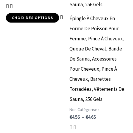
être
êt
choisies
cho
Épingle À Cheveux En
CHOIX DES OPTIONS
sur
sur
Forme De Poisson Pour
la
la
Femme, Pince À Cheveux,
page
pa
Queue De Cheval, Bande
du
du
De Sauna, Accessoires
produit
pr
Pour Cheveux, Pince À
Cheveux, Barrettes
Torsadées, Vêtements De
Sauna, 256 Gels
Non Catégorisez
€
4.56
–
€
4.65