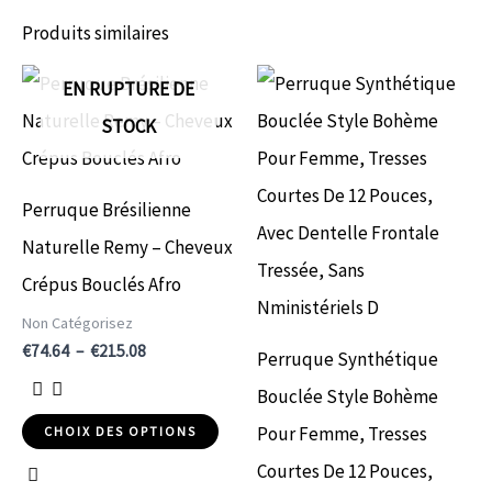
Produits similaires
Plage
Ce
Ce
EN RUPTURE DE
de
prix :
produit
produit
STOCK
€74.64
a
a
à
€215.08
plusieurs
plusieurs
Perruque Brésilienne
variations.
variations.
Naturelle Remy – Cheveux
Les
Les
Crépus Bouclés Afro
options
options
Non Catégorisez
peuvent
peuvent
€
74.64
–
€
215.08
Perruque Synthétique
être
être
Bouclée Style Bohème
choisies
choisies
Pour Femme, Tresses
CHOIX DES OPTIONS
sur
sur
Courtes De 12 Pouces,