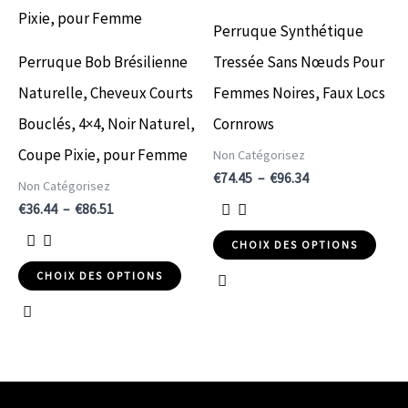
variations.
variations.
Perruque Synthétique
Les
Les
Perruque Bob Brésilienne
Tressée Sans Nœuds Pour
options
options
Naturelle, Cheveux Courts
Femmes Noires, Faux Locs
peuvent
peuvent
Bouclés, 4×4, Noir Naturel,
Cornrows
être
être
Coupe Pixie, pour Femme
Non Catégorisez
choisies
choisies
€
74.45
–
€
96.34
Non Catégorisez
sur
sur
€
36.44
–
€
86.51
la
la
CHOIX DES OPTIONS
page
page
CHOIX DES OPTIONS
du
du
produit
produit