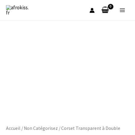
Aller
au
contenu
quantité
de
Corset
Transparent
à
Double
Ceinture
Invisible
pour
Femme
Accueil
/
Non Catégorisez
/ Corset Transparent à Double