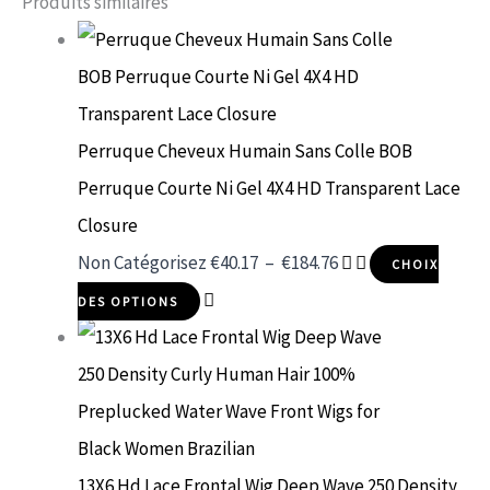
Produits similaires
Perruque Cheveux Humain Sans Colle BOB
Perruque Courte Ni Gel 4X4 HD Transparent Lace
Closure
Non Catégorisez
€
40.17
–
€
184.76
CHOIX
DES OPTIONS
13X6 Hd Lace Frontal Wig Deep Wave 250 Density